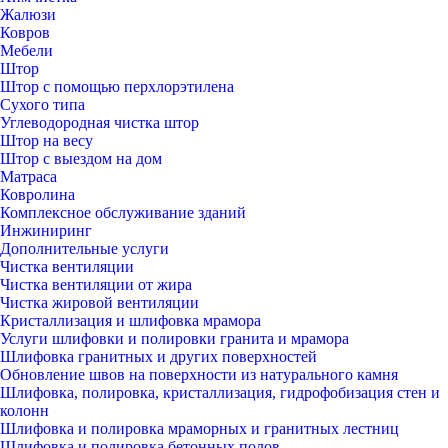
Жалюзи
Ковров
Мебели
Штор
Штор с помощью перхлорэтилена
Сухого типа
Углеводородная чистка штор
Штор на весу
Штор с выездом на дом
Матраса
Ковролина
Комплексное обслуживание зданий
Инжиниринг
Дополнительные услуги
Чистка вентиляции
Чистка вентиляции от жира
Чистка жировой вентиляции
Кристаллизация и шлифовка мрамора
Услуги шлифовки и полировки гранита и мрамора
Шлифовка гранитных и других поверхностей
Обновление швов на поверхности из натурального камня
Шлифовка, полировка, кристаллизация, гидрофобизация стен и
колонн
Шлифовка и полировка мраморных и гранитных лестниц
Шлифовка и полировка бетонных полов