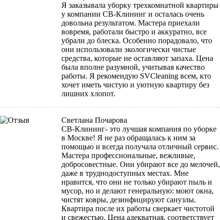
Я заказывала уборку трехкомнатной квартиры
у компании СВ-Клининг и осталась очень
довольна результатом. Мастера приехали
вовремя, работали быстро и аккуратно, все
убрали до блеска. Особенно порадовало, что
они использовали экологически чистые
средства, которые не оставляют запаха. Цена
была вполне разумной, учитывая качество
работы. Я рекомендую SVCleaning всем, кто
хочет иметь чистую и уютную квартиру без
лишних хлопот.
Светлана Почарова
СВ-Клининг- это лучшая компания по уборке
в Москве! Я не раз обращалась к ним за
помощью и всегда получала отличный сервис.
Мастера профессиональные, вежливые,
добросовестные. Они убирают все до мелочей,
даже в труднодоступных местах. Мне
нравится, что они не только убирают пыль и
мусор, но и делают генеральную: моют окна,
чистят ковры, дезинфицируют санузлы.
Квартира после их работы сверкает чистотой
и свежестью. Цена адекватная, соответствует