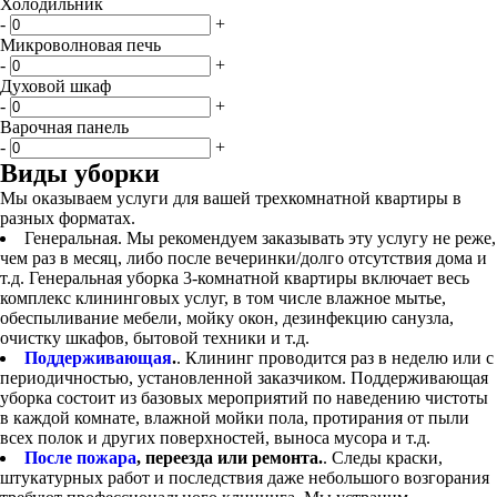
Холодильник
-
+
Микроволновая печь
-
+
Духовой шкаф
-
+
Варочная панель
-
+
Виды уборки
Мы оказываем услуги для вашей трехкомнатной квартиры в
разных форматах.
Генеральная. Мы рекомендуем заказывать эту услугу не реже,
чем раз в месяц, либо после вечеринки/долго отсутствия дома и
т.д. Генеральная уборка 3-комнатной квартиры включает весь
комплекс клининговых услуг, в том числе влажное мытье,
обеспыливание мебели, мойку окон, дезинфекцию санузла,
очистку шкафов, бытовой техники и т.д.
Поддерживающая
.
. Клининг проводится раз в неделю или с
периодичностью, установленной заказчиком. Поддерживающая
уборка состоит из базовых мероприятий по наведению чистоты
в каждой комнате, влажной мойки пола, протирания от пыли
всех полок и других поверхностей, выноса мусора и т.д.
После пожара
, переезда или ремонта.
. Следы краски,
штукатурных работ и последствия даже небольшого возгорания