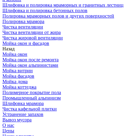
Шлифовка и полировка мраморных и гранитных лестниц
Шлифовка и полировка бетонных полов
Полировка мраморных полов и других поверхностей
Полировка мрамора
Чистка вентиляции
Чистка вентиляции от жира
Чистка жировой вентиляции
Мойка окон и фасадов
Назад
Мойка окон
Мойка окон после ремонта
Мойка окон альпинистами
Мойка витрин
Мойка фасадов
Мойка дома
Мойка коттеджа
Полимерное покрытие пола
Промышленный альпинизм
Шлифовка мрамора
Чистка кафельной плитки
Устранение запахов
Вывоз мусора
О нас
Цены