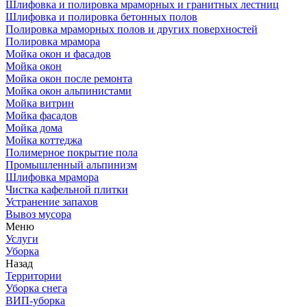
Шлифовка и полировка мраморных и гранитных лестниц
Шлифовка и полировка бетонных полов
Полировка мраморных полов и других поверхностей
Полировка мрамора
Мойка окон и фасадов
Мойка окон
Мойка окон после ремонта
Мойка окон альпинистами
Мойка витрин
Мойка фасадов
Мойка дома
Мойка коттеджа
Полимерное покрытие пола
Промышленный альпинизм
Шлифовка мрамора
Чистка кафельной плитки
Устранение запахов
Вывоз мусора
Меню
Услуги
Уборка
Назад
Территории
Уборка снега
ВИП-уборка