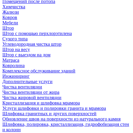
Помещений после потопа
Химчистка
Жалюзи
Ковров
Мебели
Штор
Штор с помощью перхлорэтилена
Сухого типа
Углеводородная чистка штор
Штор на весу
Штор с выездом на дом
Матраса
Ковролина
Комплексное обслуживание зданий
Инжиниринг
Дополнительные услуги
Чистка вентиляции
Чистка вентиляции от жира
Чистка жировой вентиляции
Кристаллизация и шлифовка мрамора
Услуги шлифовки и полировки гранита и мрамора
Шлифовка гранитных и других поверхностей
Обновление швов на поверхности из натурального камня
Шлифовка, полировка, кристаллизация, гидрофобизация стен
и колонн