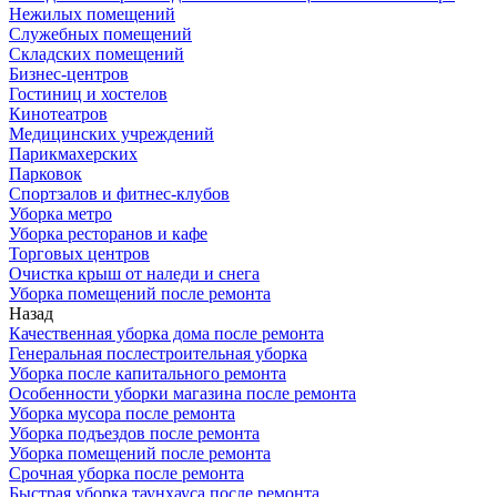
Нежилых помещений
Служебных помещений
Складских помещений
Бизнес-центров
Гостиниц и хостелов
Кинотеатров
Медицинских учреждений
Парикмахерских
Парковок
Спортзалов и фитнес-клубов
Уборка метро
Уборка ресторанов и кафе
Торговых центров
Очистка крыш от наледи и снега
Уборка помещений после ремонта
Назад
Качественная уборка дома после ремонта
Генеральная послестроительная уборка
Уборка после капитального ремонта
Особенности уборки магазина после ремонта
Уборка мусора после ремонта
Уборка подъездов после ремонта
Уборка помещений после ремонта
Срочная уборка после ремонта
Быстрая уборка таунхауса после ремонта