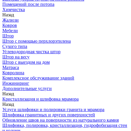
Помещений после потопа
Химчистка
Назад
Жалюзи
Ковров
Мебели
Штор
Штор с помощью перхлорэтилена
Сухого типа
Углеводородная чистка штор
Штор на весу
Штор с выездом на дом
Матраса
Ковролина
Комплексное обслуживание зданий
Инжиниринг
Дополнительные услуги
Назад
Кристаллизация и шлифовка мрамора
Назад
Услуги шлифовки и полировки гранита и мрамора
Шлифовка гранитных и других поверхностей
Обновление швов на поверхности из натурального камня
Шлифовка, полировка, кристаллизация, гидрофобизация стен
и колонн