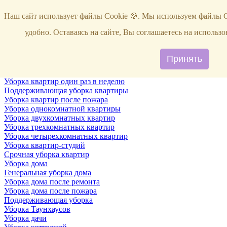
Услуги
Наш сайт использует файлы Cookie 🍪. Мы используем файлы C
Уборка
Территории
удобно. Оставаясь на сайте, Вы соглашаетесь на исполь
Уборка снега
ВИП-уборка
Уборка квартир
Принять
Генеральная уборка квартир
Уборка квартир после ремонта
Уборка квартир один раз в неделю
Поддерживающая уборка квартиры
Уборка квартир после пожара
Уборка однокомнатной квартиры
Уборка двухкомнатных квартир
Уборка трехкомнатных квартир
Уборка четырехкомнатных квартир
Уборка квартир-студий
Срочная уборка квартир
Уборка дома
Генеральная уборка дома
Уборка дома после ремонта
Уборка дома после пожара
Поддерживающая уборка
Уборка Таунхаусов
Уборка дачи