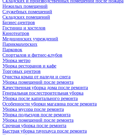
Складских и производственных помещений после пожара
Нежилых помещений
Служебных помещений
Складских помещений
Бизнес-центров
Гостиниц и хостелов
Кинотеатров
Медицинских учреждений
Парикмахерских
Парковок
Спортзалов и фитнес-клубов
Уборка метро
Уборка ресторанов и кафе
Торговых центров
Очистка крыш от наледи и снега
Уборка помещений после ремонта
Качественная уборка дома после ремонта
Генеральная послестроительная уборка
Уборка после капитального ремонта
Особенности уборки магазина после ремонта
Уборка мусора после ремонта
Уборка подъездов после ремонта
Уборка помещений после ремонта
Срочная уборка после ремонта
Быстрая уборка таунхауса после ремонта