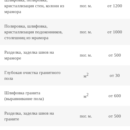
Шлифовка, полировка,
кристаллизация стен, колонн из
пог. м.
от 1200
мрамора
Полировка, шлифовка,
кристаллизация подоконников,
пог. м.
от 1000
столешниц из мрамора
Разделка, заделка швов на
пог. м.
от 500
мраморе
Глубокая очистка гранитного
2
от 30
м
пола
Шлифовка гранита
2
от 600
м
(выравнивание пола)
Разделка, заделка швов на
пог. м.
от 500
граните