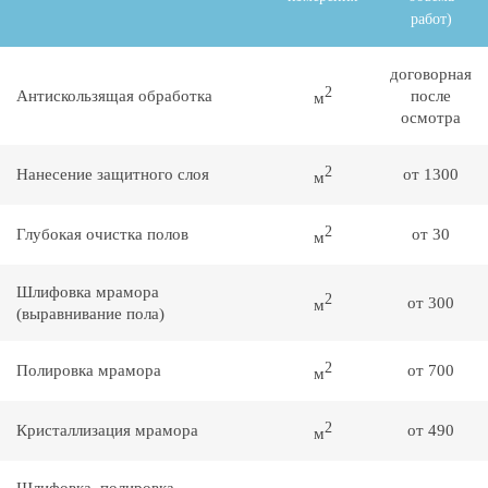
работ)
договорная
2
Антискользящая обработка
после
м
осмотра
2
Нанесение защитного слоя
от 1300
м
2
Глубокая очистка полов
от 30
м
Шлифовка мрамора
2
от 300
м
(выравнивание пола)
2
Полировка мрамора
от 700
м
2
Кристаллизация мрамора
от 490
м