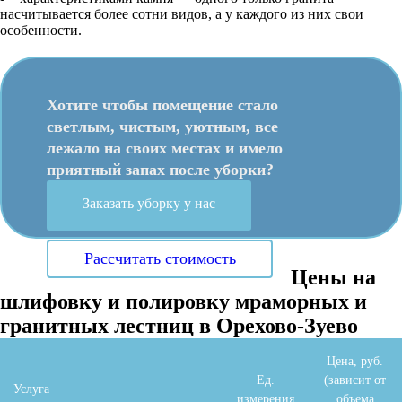
насчитывается более сотни видов, а у каждого из них свои
особенности.
Хотите чтобы помещение стало
светлым, чистым, уютным, все
лежало на своих местах и имело
приятный запах после уборки?
Заказать уборку у нас
Рассчитать стоимость
Цены на
шлифовку и полировку мраморных и
гранитных лестниц в Орехово-Зуево
Цена, руб.
Ед.
(зависит от
Услуга
измерения
объема