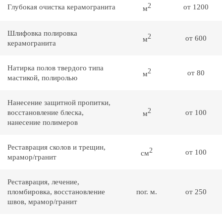
2
Глубокая очистка керамогранита
от 1200
м
Шлифовка полировка
2
от 600
м
керамогранита
Натирка полов твердого типа
2
от 80
м
мастикой, полиролью
Нанесение защитной пропитки,
2
восстановление блеска,
от 100
м
нанесение полимеров
Реставрация сколов и трещин,
2
от 100
см
мрамор/гранит
Реставрация, лечение,
пломбировка, восстановление
пог. м.
от 250
швов, мрамор/гранит