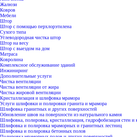
Жалюзи
Ковров
Мебели
Штор
Штор с помощью перхлорэтилена
Сухого типа
Углеводородная чистка штор
Штор на весу
Штор с выездом на дом
Матраса
Ковролина
Комплексное обслуживание зданий
Инжиниринг
Дополнительные услуги
Чистка вентиляции
Чистка вентиляции от жира
Чистка жировой вентиляции
Кристаллизация и шлифовка мрамора
Услуги шлифовки и полировки гранита и мрамора
Шлифовка гранитных и других поверхностей
Обновление швов на поверхности из натурального камня
Шлифовка, полировка, кристаллизация, гидрофобизация стен и 
Шлифовка и полировка мраморных и гранитных лестниц
Шлифовка и полировка бетонных полов
Полировка мраморных полов и других поверхностей