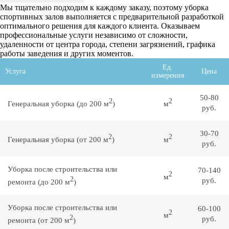
Мы тщательно подходим к каждому заказу, поэтому уборка
спортивных залов выполняется с предварительной разработкой
оптимального решения для каждого клиента. Оказываем
профессиональные услуги независимо от сложности,
удаленности от центра города, степени загрязнений, графика
работы заведения и других моментов.
Ед.
Услуга
Цена
измерения
50-80
2
2
Генеральная уборка (до 200 м
)
м
руб.
30-70
2
2
Генеральная уборка (от 200 м
)
м
руб.
Уборка после строительства или
70-140
2
м
2
руб.
ремонта (до 200 м
)
Уборка после строительства или
60-100
2
м
2
руб.
ремонта (от 200 м
)