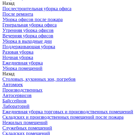
Назад
Послестроительная уборка офиса
После ремонта
Уборка офисов после пожара
Генеральная уборка офиса
Утренняя уборка офисов
Вечерняя уборка офисов
Уборка в выходные дни
Поддерживающая уборка
Разовая уборка
Ночная уборка
Ежедневная уборка
Уборка помещений
Назад
Столовых, кухонных зон, погребов
Автомоек
Производственных
Автосервисов
Байссейнов
Лабораторий
Ежедневная уборка торговых и производственных помещений
Складских и производственных помещений после пожара
Нежилых помещений
Служебных помещений
Складских помещений