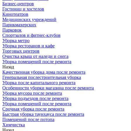
Бизнес-центров
Гостиниц и хостелов
Кинотеатров
Медицинских учреждений
Парикмахерских
Парковок
Спортзалов и фитнес-клубов
Уборка метро
Уборка ресторанов и кафе
Торговых центров
Очистка крыш от наледи и снега
Уборка помещений после ремонта
Назад
Качественная уборка дома после ремонта
Генеральная послестроительная уборка
Уборка после капитального ремонта
Особенности уборки магазина после ремонта
Уборка мусора после ремонта
Уборка подъездов после ремонта
Уборка помещений после ремонта
Срочная уборка после ремонта
Быстрая уборка таунхауса после ремонта
Помещений после потопа
Химчистка
Назад