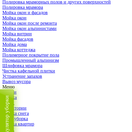
Полировка мраморных полов и других поверхностей
Полировка мрамора
Мойка окон и фасадов
Мойка окон
Мойка окон после ремонта
Мойка окон альпинистами
Мойка витрин
Мойка фасадов
Мойка дома
Мойка коттеджа
Полимерное покрытие пола
Промышленный альпинизм
Шлифовка мрамора
Чистка кафельной плитки
Устранение запахов
Вывоз мусора
Меню
Услуги
Уборка
Калькулятор уборки
Назад
Территории
Уборка снега
ВИП-уборка
Уборка квартир
Назад