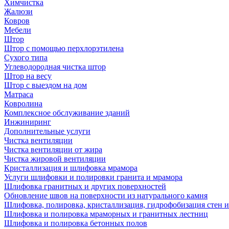
Химчистка
Жалюзи
Ковров
Мебели
Штор
Штор с помощью перхлорэтилена
Сухого типа
Углеводородная чистка штор
Штор на весу
Штор с выездом на дом
Матраса
Ковролина
Комплексное обслуживание зданий
Инжиниринг
Дополнительные услуги
Чистка вентиляции
Чистка вентиляции от жира
Чистка жировой вентиляции
Кристаллизация и шлифовка мрамора
Услуги шлифовки и полировки гранита и мрамора
Шлифовка гранитных и других поверхностей
Обновление швов на поверхности из натурального камня
Шлифовка, полировка, кристаллизация, гидрофобизация стен и
Шлифовка и полировка мраморных и гранитных лестниц
Шлифовка и полировка бетонных полов