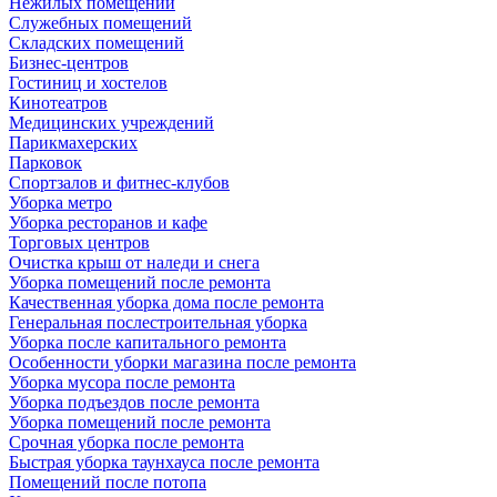
Нежилых помещений
Служебных помещений
Складских помещений
Бизнес-центров
Гостиниц и хостелов
Кинотеатров
Медицинских учреждений
Парикмахерских
Парковок
Спортзалов и фитнес-клубов
Уборка метро
Уборка ресторанов и кафе
Торговых центров
Очистка крыш от наледи и снега
Уборка помещений после ремонта
Качественная уборка дома после ремонта
Генеральная послестроительная уборка
Уборка после капитального ремонта
Особенности уборки магазина после ремонта
Уборка мусора после ремонта
Уборка подъездов после ремонта
Уборка помещений после ремонта
Срочная уборка после ремонта
Быстрая уборка таунхауса после ремонта
Помещений после потопа