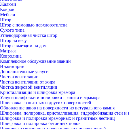
Жалюзи
Ковров
Мебели
Штор
Штор с помощью перхлорэтилена
Сухого типа
Углеводородная чистка штор
Штор на весу
Штор с выездом на дом
Матраса
Ковролина
Комплексное обслуживание зданий
Инжиниринг
Дополнительные услуги
Чистка вентиляции
Чистка вентиляции от жира
Чистка жировой вентиляции
Кристаллизация и шлифовка мрамора
Услуги шлифовки и полировки гранита и мрамора
Шлифовка гранитных и других поверхностей
Обновление швов на поверхности из натурального камня
Шлифовка, полировка, кристаллизация, гидрофобизация стен и 
Шлифовка и полировка мраморных и гранитных лестниц
Шлифовка и полировка бетонных полов
Полировка мраморных полов и других поверхностей