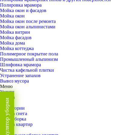
Полировка мрамора
Мойка окон и фасадов
Мойка окон
Мойка окон после ремонта
Мойка окон альпинистами
Мойка витрин
Мойка фасадов
Мойка дома
Мойка коттеджа
Полимерное покрытие пола
Промышленный альпинизм
Шлифовка мрамора
Чистка кафельной плитки
Устранение запахов
Вывоз мусора
Меню
Услуги
Уборка
Калькулятор уборки
Назад
Территории
Уборка снега
ВИП-уборка
Уборка квартир
Назад