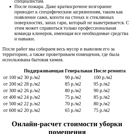
специалистам.
После пожара. Даже краткосрочное возгорание
приводит к специфическим загрязнениям, таким как
появление сажи, копоти на стенах и стеклянных
поверхностях, запах гари, который не выветривается. С
этим может справиться только профессиональная
команда клинеров, имеющая все необходимые средства
и навыки.
После работ мы собираем весь мусор и вывозим его за
территорию, а также проветриваем помещения, где была
использована бытовая химия.
Поддерживающая
Генеральная
После ремонта
от 100 м2
30 р./м2
90 р./м2
100 р./м2
от 200 м2
28 р./м2
85 р./м2
95 р./м2
от 300 м2
26 р./м2
80 р./м2
90 р./м2
от 400 м2
24 р./м2
75 р./м2
85 р./м2
от 500 м2
22 р./м2
70 р./м2
80 р./м2
от 600 м2
20 р./м2
65 р./м2
75 р./м2
Онлайн-расчет стоимости уборки
помещения