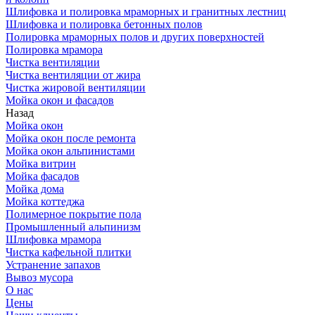
Шлифовка и полировка мраморных и гранитных лестниц
Шлифовка и полировка бетонных полов
Полировка мраморных полов и других поверхностей
Полировка мрамора
Чистка вентиляции
Чистка вентиляции от жира
Чистка жировой вентиляции
Мойка окон и фасадов
Назад
Мойка окон
Мойка окон после ремонта
Мойка окон альпинистами
Мойка витрин
Мойка фасадов
Мойка дома
Мойка коттеджа
Полимерное покрытие пола
Промышленный альпинизм
Шлифовка мрамора
Чистка кафельной плитки
Устранение запахов
Вывоз мусора
О нас
Цены