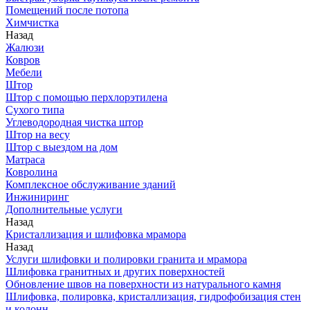
Помещений после потопа
Химчистка
Назад
Жалюзи
Ковров
Мебели
Штор
Штор с помощью перхлорэтилена
Сухого типа
Углеводородная чистка штор
Штор на весу
Штор с выездом на дом
Матраса
Ковролина
Комплексное обслуживание зданий
Инжиниринг
Дополнительные услуги
Назад
Кристаллизация и шлифовка мрамора
Назад
Услуги шлифовки и полировки гранита и мрамора
Шлифовка гранитных и других поверхностей
Обновление швов на поверхности из натурального камня
Шлифовка, полировка, кристаллизация, гидрофобизация стен
и колонн