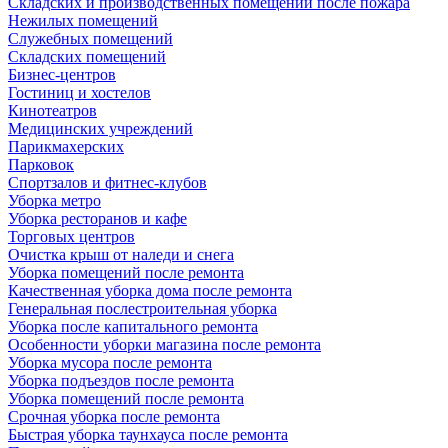
Складских и производственных помещений после пожара
Нежилых помещений
Служебных помещений
Складских помещений
Бизнес-центров
Гостиниц и хостелов
Кинотеатров
Медицинских учреждений
Парикмахерских
Парковок
Спортзалов и фитнес-клубов
Уборка метро
Уборка ресторанов и кафе
Торговых центров
Очистка крыш от наледи и снега
Уборка помещений после ремонта
Качественная уборка дома после ремонта
Генеральная послестроительная уборка
Уборка после капитального ремонта
Особенности уборки магазина после ремонта
Уборка мусора после ремонта
Уборка подъездов после ремонта
Уборка помещений после ремонта
Срочная уборка после ремонта
Быстрая уборка таунхауса после ремонта