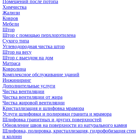
Помещений после потопа
Химчистка
Жалюзи
Ковров
Мебели
Штор
Штор с помощью перхлорэтилена
Сухого типа
Углеводородная чистка штор
Штор на весу
Штор с выездом на дом
Матраса
Ковролина
Комплексное обслуживание зданий
Инжиниринг
Дополнительные услуги
Чистка вентиляции
Чистка вентиляции от жира
Чистка жировой вентиляции
Кристаллизация и шлифовка мрамора
Услуги шлифовки и полировки гранита и мрамора
Шлифовка гранитных и других поверхностей
Обновление швов на поверхности из натурального камня
Шлифовка, полировка, кристаллизация, гидрофобизация стен
и колонн