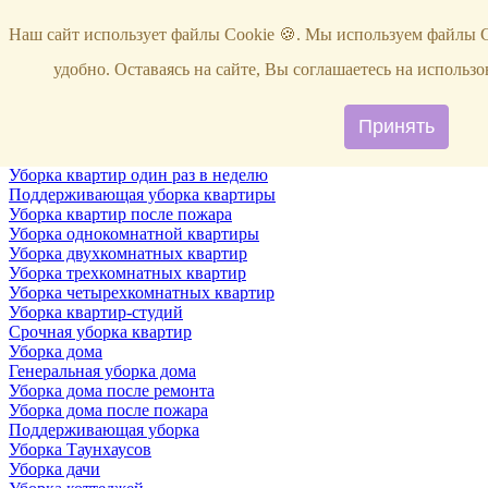
Услуги
Наш сайт использует файлы Cookie 🍪. Мы используем файлы C
Уборка
Территории
удобно. Оставаясь на сайте, Вы соглашаетесь на исполь
Уборка снега
ВИП-уборка
Уборка квартир
Принять
Генеральная уборка квартир
Уборка квартир после ремонта
Уборка квартир один раз в неделю
Поддерживающая уборка квартиры
Уборка квартир после пожара
Уборка однокомнатной квартиры
Уборка двухкомнатных квартир
Уборка трехкомнатных квартир
Уборка четырехкомнатных квартир
Уборка квартир-студий
Срочная уборка квартир
Уборка дома
Генеральная уборка дома
Уборка дома после ремонта
Уборка дома после пожара
Поддерживающая уборка
Уборка Таунхаусов
Уборка дачи