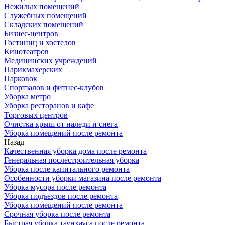
Нежилых помещений
Служебных помещений
Складских помещений
Бизнес-центров
Гостиниц и хостелов
Кинотеатров
Медицинских учреждений
Парикмахерских
Парковок
Спортзалов и фитнес-клубов
Уборка метро
Уборка ресторанов и кафе
Торговых центров
Очистка крыш от наледи и снега
Уборка помещений после ремонта
Назад
Качественная уборка дома после ремонта
Генеральная послестроительная уборка
Уборка после капитального ремонта
Особенности уборки магазина после ремонта
Уборка мусора после ремонта
Уборка подъездов после ремонта
Уборка помещений после ремонта
Срочная уборка после ремонта
Быстрая уборка таунхауса после ремонта