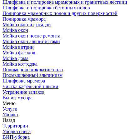
Шлифовка и полировка мраморных и гранитных лестниц
Шлифовка и полировка бетонных полов
Полировка мраморных полов и других поверхностей
Полировка мрамора
Мойка окон и фасадов
Мойка окон
Мойка окон после ремонта
Мойка окон альпинистами
Мойка витрин
Мойка фасадов
Мойка дома
Мойка коттеджа
Полимерное покрытие пола
Промышленный альпинизм
Шлифовка мрамора
Чистка кафельной плитки
Устранение запахов
Вывоз мусора
Меню
Услуги
Уборка
Назад
Территории
Уборка снега
ВИП-уборка