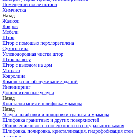
Помещений после потопа
Химчистка
Назад
Жалюзи
Ковров
Мебели
Штор
Штор с помощью перхлорэтилена
Сухого типа
Углеводородная чистка штор
Штор на весу
Штор с выездом на дом
Матраса
Ковролина
Комплексное обслуживание зданий
Инжиниринг
Дополнительные услуги
Назад
Кристаллизация и шлифовка мрамора
Назад
Услуги шлифовки и полировки гранита и мрамора
Шлифовка гранитных и других поверхностей
Обновление швов на поверхности из натурального камня
Шлифовка, полировка, кристаллизация, гидрофобизация стен
и колонн