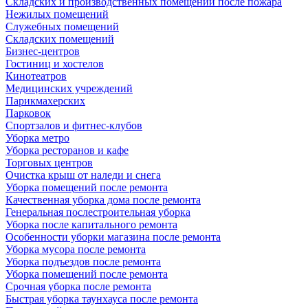
Складских и производственных помещений после пожара
Нежилых помещений
Служебных помещений
Складских помещений
Бизнес-центров
Гостиниц и хостелов
Кинотеатров
Медицинских учреждений
Парикмахерских
Парковок
Спортзалов и фитнес-клубов
Уборка метро
Уборка ресторанов и кафе
Торговых центров
Очистка крыш от наледи и снега
Уборка помещений после ремонта
Качественная уборка дома после ремонта
Генеральная послестроительная уборка
Уборка после капитального ремонта
Особенности уборки магазина после ремонта
Уборка мусора после ремонта
Уборка подъездов после ремонта
Уборка помещений после ремонта
Срочная уборка после ремонта
Быстрая уборка таунхауса после ремонта