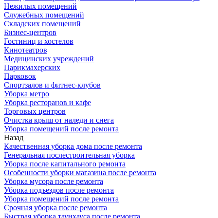
Нежилых помещений
Служебных помещений
Складских помещений
Бизнес-центров
Гостиниц и хостелов
Кинотеатров
Медицинских учреждений
Парикмахерских
Парковок
Спортзалов и фитнес-клубов
Уборка метро
Уборка ресторанов и кафе
Торговых центров
Очистка крыш от наледи и снега
Уборка помещений после ремонта
Назад
Качественная уборка дома после ремонта
Генеральная послестроительная уборка
Уборка после капитального ремонта
Особенности уборки магазина после ремонта
Уборка мусора после ремонта
Уборка подъездов после ремонта
Уборка помещений после ремонта
Срочная уборка после ремонта
Быстрая уборка таунхауса после ремонта