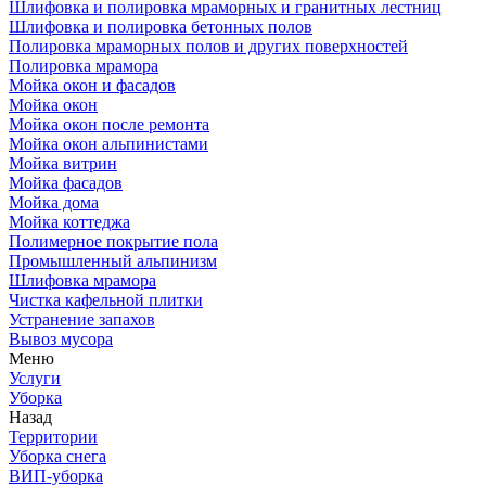
Шлифовка и полировка мраморных и гранитных лестниц
Шлифовка и полировка бетонных полов
Полировка мраморных полов и других поверхностей
Полировка мрамора
Мойка окон и фасадов
Мойка окон
Мойка окон после ремонта
Мойка окон альпинистами
Мойка витрин
Мойка фасадов
Мойка дома
Мойка коттеджа
Полимерное покрытие пола
Промышленный альпинизм
Шлифовка мрамора
Чистка кафельной плитки
Устранение запахов
Вывоз мусора
Меню
Услуги
Уборка
Назад
Территории
Уборка снега
ВИП-уборка