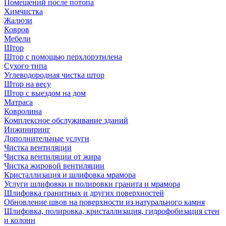
Помещений после потопа
Химчистка
Жалюзи
Ковров
Мебели
Штор
Штор с помощью перхлорэтилена
Сухого типа
Углеводородная чистка штор
Штор на весу
Штор с выездом на дом
Матраса
Ковролина
Комплексное обслуживание зданий
Инжиниринг
Дополнительные услуги
Чистка вентиляции
Чистка вентиляции от жира
Чистка жировой вентиляции
Кристаллизация и шлифовка мрамора
Услуги шлифовки и полировки гранита и мрамора
Шлифовка гранитных и других поверхностей
Обновление швов на поверхности из натурального камня
Шлифовка, полировка, кристаллизация, гидрофобизация стен
и колонн