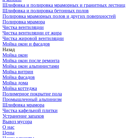
Шлифовка и полировка мраморных и гранитных лестниц
Шлифовка и полировка бетонных полов
Полировка мраморных полов и других поверхностей
Полировка мрамора
Чистка вентиляции
Чистка вентиляции от жира
Чистка жировой вентиляции
Мойка окон и фасадов
Назад
Мойка окон
Мойка окон после ремонта
Мойка окон альпинистами
Мойка витрин
Мойка фасадов
Мойка дома
Мойка коттеджа
Полимерное покрытие пола
Промышленный альпинизм
Шлифовка мрамора
Чистка кафельной плитки
Устранение запахов
Вывоз мусора
О нас
Цены