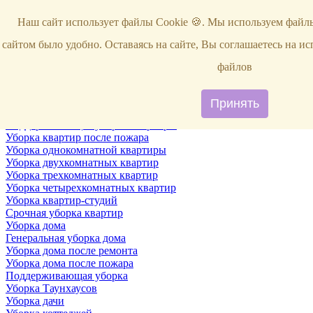
Услуги
Наш сайт использует файлы Cookie 🍪. Мы используем файлы
Уборка
Территории
сайтом было удобно. Оставаясь на сайте, Вы соглашаетесь на и
Уборка снега
ВИП-уборка
файлов
Уборка квартир
Генеральная уборка квартир
Уборка квартир после ремонта
Принять
Уборка квартир один раз в неделю
Поддерживающая уборка квартиры
Уборка квартир после пожара
Уборка однокомнатной квартиры
Уборка двухкомнатных квартир
Уборка трехкомнатных квартир
Уборка четырехкомнатных квартир
Уборка квартир-студий
Срочная уборка квартир
Уборка дома
Генеральная уборка дома
Уборка дома после ремонта
Уборка дома после пожара
Поддерживающая уборка
Уборка Таунхаусов
Уборка дачи