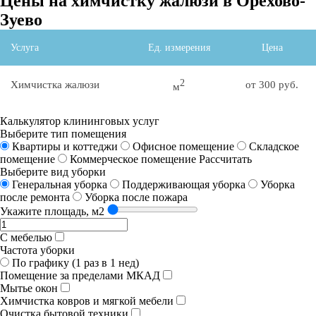
Цены на химчистку жалюзи в Орехово-
Зуево
Услуга
Ед. измерения
Цена
2
Химчистка жалюзи
от 300 руб.
м
Калькулятор клининговых услуг
Выберите тип помещения
Квартиры и коттеджи
Офисное помещение
Складское
помещение
Коммерческое помещение
Рассчитать
Выберите вид уборки
Генеральная уборка
Поддерживающая уборка
Уборка
после ремонта
Уборка после пожара
Укажите площадь, м2
С мебелью
Частота уборки
По графику (1 раз в 1 нед)
Помещение за пределами МКАД
Мытье окон
Химчистка ковров и мягкой мебели
Очистка бытовой техники