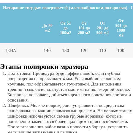
Натирание твердых поверхностей (мастикой,воском,полиролью) . Ц
От
От 51
От
От
До 50
501 до
до
101 до
201 до
м2
1000
100м2
200 м2
500 м2
м2
140
130
120
110
100
ЦЕНА
Этапы полировки мрамора
Подготовка. Процедура будет эффективной, если глубина
повреждения не превышает 4 мм. Если выбоины слишком
крупные, пол обрабатывается грунтовкой. Для заполнения
трещин и сколов используется мастика на полимерной основе.
Колеровка позволяет добиться идеального сочетания состава и
основания.
Шлифовка. Мелкие повреждения устраняются посредством
шлифовальных машин с алмазными дисками. На первых этапах
шлифовки используются самые грубые абразивы, которые
постепенно заменяются более щадящими приспособлениями.
После завершения работ важно провести уборку и устранить
мельчайшие загрязнения и пылинки.