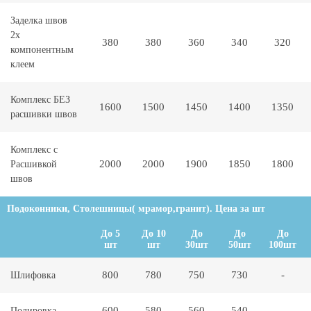
Заделка швов
2х
380
380
360
340
320
компонентным
клеем
Комплекс БЕЗ
1600
1500
1450
1400
1350
расшивки швов
Комплекс с
2000
2000
1900
1850
1800
Расшивкой
швов
Подоконники, Столешницы( мрамор,гранит). Цена за шт
До 5
До 10
До
До
До
шт
шт
30шт
50шт
100шт
800
780
750
730
-
Шлифовка
600
580
560
540
-
Полировка