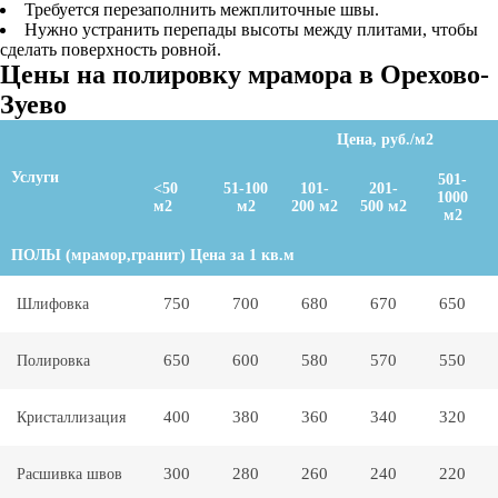
Требуется перезаполнить межплиточные швы.
Нужно устранить перепады высоты между плитами, чтобы
сделать поверхность ровной.
Цены на полировку мрамора в Орехово-
Зуево
Цена, руб./м2
Услуги
501-
<50
51-100
101-
201-
1000
м2
м2
200 м2
500 м2
м2
ПОЛЫ (мрамор,гранит) Цена за 1 кв.м
750
700
680
670
650
Шлифовка
650
600
580
570
550
Полировка
400
380
360
340
320
Кристаллизация
300
280
260
240
220
Расшивка швов