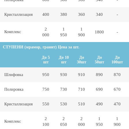
400
380
360
340
-
Кристаллизация
2
1
1
Комплекс
1800
-
000
950
900
СТУПЕНИ (мрамор, гранит) Цена за шт.
До 5
До 10
До
До
До
шт
шт
30шт
50шт
100шт
950
930
910
890
870
Шлифовка
750
730
710
690
670
Полировка
550
530
510
490
470
Кристаллизация
2
2
2
1
1
Комплекс
100
050
000
950
900